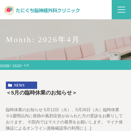
Month: 2026年4月
HOME
2026
4月
NEWS
＜5月の臨時休業のお知らせ＞
臨時休業のお知らせ 5月12日（火）、5月26日（火）臨時休業
※1週間以内に発熱や風邪症状がみられた方の受診をお断りして
おります。 ※院内ではマスクの着用をお願いします。 マイナ保
険証によるオンライン資格確認等の利用に […]