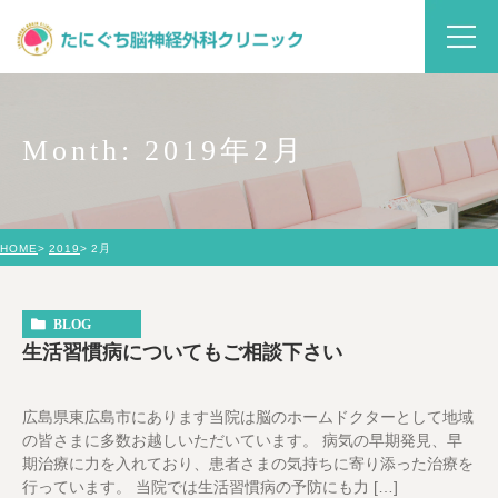
Month: 2019年2月
HOME
2019
2月
BLOG
生活習慣病についてもご相談下さい
広島県東広島市にあります当院は脳のホームドクターとして地域
の皆さまに多数お越しいただいています。 病気の早期発見、早
期治療に力を入れており、患者さまの気持ちに寄り添った治療を
行っています。 当院では生活習慣病の予防にも力 […]