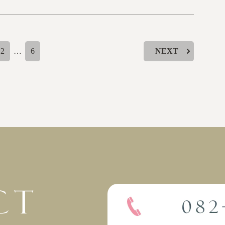
2
…
6
NEXT